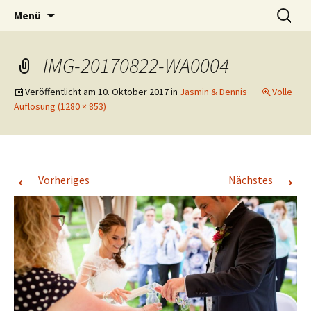
Sabine Uhlig | Monheim am Rhein
Zum
Suchen
LaOradora | freie Trauungen
Menü
Inhalt
nach:
springen
IMG-20170822-WA0004
Veröffentlicht am
10. Oktober 2017
in
Jasmin & Dennis
Volle
Auflösung (1280 × 853)
←
→
Vorheriges
Nächstes