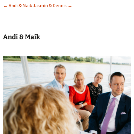
←
Andi & Maik
Jasmin & Dennis
→
Andi & Maik